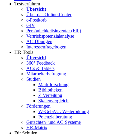
Testverfahren
Übersicht
Über das Online-Center
e-Postkorb
GIV
Persönlichkeitsinventar (FIP)
Vertriebspotenzialanalyse
AC-Übungen
Interessenfragebogen
HR-Tools
Übersicht
360° Feedback
ACs & Tablets
Mitarbeiterbefragung
Studien
Marktforschung
Bibliotheken
Z-Verteilung
Skalenvergleich
Förderungen
WeGebAU: Weiterbildung
Potenzialberatung
Gutachten- und AC-Systeme
HR-Matrix
Für Schulen