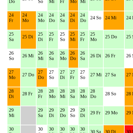
Do
So
Mi
Fr
Mo
Mi
24
24
24
24
24
24
24
24 So
24 Mi
24 
Fr
Mo
Mo
Do
Sa
Di
Do
25
25
25
25
25
25
25
25 Di
25 Do
25 
Sa
Di
Fr
So
Mi
Fr
Mo
26
26
26
26
26
26
26 Mi
26 Di
26 Fr
26 
So
Mi
Sa
Mo
Do
Sa
27
27
27
27
27
27
27 Do
27 Mi
27 Sa
27
Mo
Do
So
Di
Fr
So
28
28
28
28
28
28
28
28 Fr
28 So
28 
Di
Fr
Mo
Mi
Sa
Mo
Do
29
29
29
29
29
29
29 Fr
29 Mo
29 
Mi
Sa
Di
Do
So
Di
30
30
30
30
30
30
30 Sa
30 Di
30