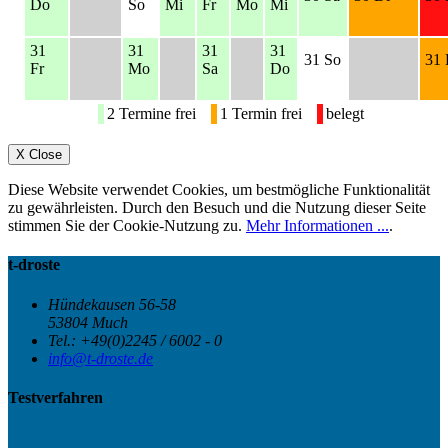
Do
So
Mi
Fr
Mo
Mi
31
31
31
31
31 So
31 
Fr
Mo
Sa
Do
2 Termine frei
1 Termin frei
belegt
X
Close
Diese Website verwendet Cookies, um bestmögliche Funktionalität
zu gewährleisten. Durch den Besuch und die Nutzung dieser Seite
stimmen Sie der Cookie-Nutzung zu.
Mehr Informationen ...
.
t-droste
Hündekausen 56-58
53804 Much
Tel.: +49(0)2245 / 6002 - 0
info@t-droste.de
Testverfahren