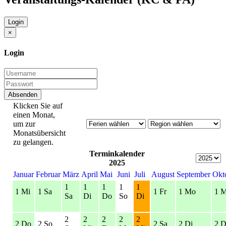
Login
×
Login
Absenden
Klicken Sie auf
einen Monat,
um zur
Monatsübersicht
zu gelangen.
Terminkalender
2025
Januar
Februar
März
April
Mai
Juni
Juli
August
September
Okt
1
1
1
1
1
1 Mi
1 Sa
1 Fr
1 Mo
1 M
Sa
Di
Do
So
Di
2
2
2
2
2
2 Do
2 So
2 Sa
2 Di
2 