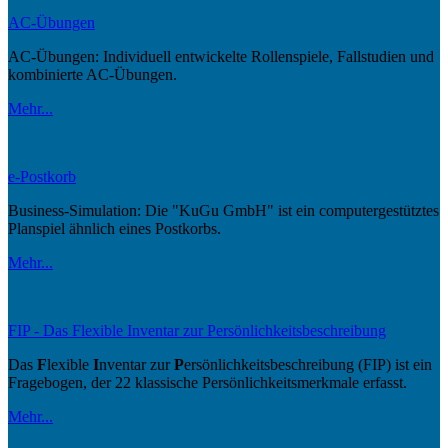
AC-Übungen
AC-Übungen: Individuell entwickelte Rollenspiele, Fallstudien und
kombinierte AC-Übungen.
Mehr...
e-Postkorb
Business-Simulation: Die "KuGu GmbH" ist ein computergestütztes
Planspiel ähnlich eines Postkorbs.
Mehr...
FIP - Das Flexible Inventar zur Persönlichkeitsbeschreibung
Das
F
lexible
I
nventar zur
P
ersönlichkeitsbeschreibung (FIP) ist ein
Fragebogen, der 22 klassische Persönlichkeitsmerkmale erfasst.
Mehr...