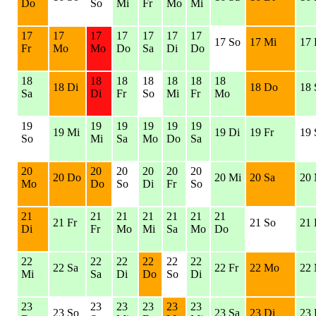
Do
So
Mi
Fr
Mo
Mi
17
17
17
17
17
17
17
17 So
17 Mi
17 
Fr
Mo
Mo
Do
Sa
Di
Do
18
18
18
18
18
18
18
18 Di
18 Do
18 
Sa
Di
Fr
So
Mi
Fr
Mo
19
19
19
19
19
19
19 Mi
19 Di
19 Fr
19 
So
Mi
Sa
Mo
Do
Sa
20
20
20
20
20
20
20 Do
20 Mi
20 Sa
20
Mo
Do
So
Di
Fr
So
21
21
21
21
21
21
21
21 Fr
21 So
21 
Di
Fr
Mo
Mi
Sa
Mo
Do
22
22
22
22
22
22
22 Sa
22 Fr
22 Mo
22 
Mi
Sa
Di
Do
So
Di
23
23
23
23
23
23
23 So
23 Sa
23 Di
23